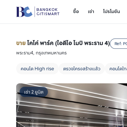
ซื้อ
เช่า
โปรโมชัน
ขาย
โคโค่ พาร์ค (ไอดีโอ โมบิ พระราม 4)
Ref:
P
พระราม4, กรุงเทพมหานคร
คอนโด High rise
ตรวจโครงสร้างแล้ว
คอนโดใก
เช่า 2 ยูนิต