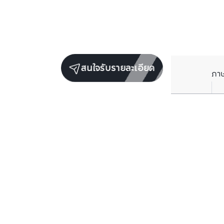
สนใจรับรายละเอียด
ภา
ราคาเฉลี่ยต่อตารางเมตรในพื้นที่ใกล้เคียง (รายปี)
** อ้างอิงจากฐานข้อมูล BC เท่านั้น
ราคาปัจจุบัน
฿
118,947
/ ตารางเมตร