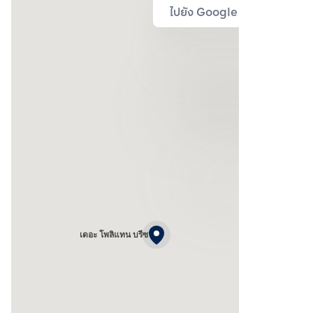
ไปยัง Google Map
เดอะ โพลิแทน บรีซ