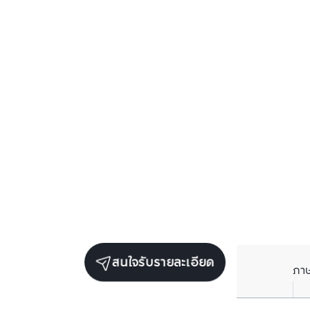
สนใจรับรายละเอียด
ภา