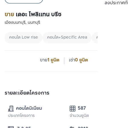
เปรียบเทียบ
ลงประกาศกั
ขาย
เดอะ โพลิแทน บรีซ
เมืองนนทบุรี, นนทบุรี
คอนโด Low rise
คอนโด+Specific Area
คอนโดใกล้ MRT
ขาย
1 ยูนิต
เช่า
0 ยูนิต
รายละเอียดโครงการ
คอนโดมิเนียม
587
ประเภทโครงการ
จำนวนยูนิต