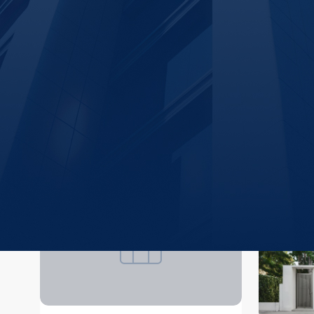
ทำเลแนะนำ
ดูทั้งหมด
สถาน
อโศก
 (
1,103
)
ยอดนิยม #1
โครงการ
ยูนิต
เอกมัย
 (
1,336
)
ยอดนิยม #2
อ่อนนุช
 (
1,053
)
ยอดนิยม #3
รายการแนะนำสำหรับคุณ
11
ยูนิต
ห้วยขวาง-รัชดา-สุทธิสาร
 (
2,231
)
ยอดนิยม #4
สุขุมวิท
 (
3,409
)
ยอดนิยม #5