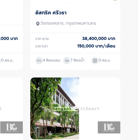
าดใหญ่ มองทัศนียภาพได้แบบ 
and Mind Pods ฟิตเนส ห้อง
ดิสทริค ศรีวรา
ขาย/เช่า
 Stage, Chill and Work Pods 
ำงานหรือการผ่อนคลาย ซื้อ ขาย 
วังทองหลาง, กรุงเทพมหานคร
ติดต่อหาเรา Bangkok CitiSmart 
ู้เชี่ยวชาญของเราได้แนะนำคอนโดให้
38,400,000
บาท
0,000
บาท
ราคาขาย
150,000
บาท/เดือน
ราคาเช่า
0
ตร.ม.
4 ห้องนอน
7 ห้องน้ำ
0
ตร.ม.