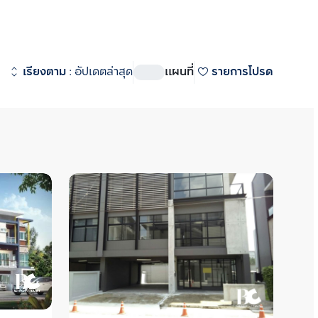
ดูทั้งหมด
ิท-พระราม 4
 (
917
)
เรียงตาม
:
อัปเดตล่าสุด
แผนที่
รายการโปรด
 สเตชั่น
 (
530
)
ชั่น
 (
270
)
อสเตท
 (
304
)
state (ริธึ่ม เอกมัย เอสเตท)  
ศักยภาพ  ใกล้ทองหล่อซอย 10 
2 มิดทาวน์ สยาม
 (
7
)
 ใกล้รถไฟฟ้า BTS เอกมัย รายล้อม
I Midtown Siam  (วิช ซิก
นค้าขนาดใหญ่ เช่น  Donki 
์ สยาม) คอนโดยู่ด้านหลัง Siam 
y Ekamai, Major เอกมัย, 
ยที่สามารถเดินไปได้  ใกล้ BTS 
tier, Terminal 21  ซื้อ ขาย 
00 ม. ห่างจาก Airport Rail Link 
หาเรา Bangkok CitiSmart ได้ทันที 
 ม. ห่างจากท่าเรือประตูน้ำ
ชาญของเราได้แนะนำคอนโดให้กับท่าน 
ละแนวรถไฟฟ้าสายสีส้มตัดผ่าน
ต  พิเศษด้วยพื้นที่ส่วนกลาง 4 
าคาร ได้แก่ Pool Pods สระว่ายน้ำ