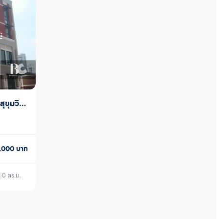
ุขุมวิท-
0,000
บาท
0
ตร.ม.