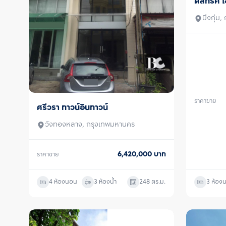
ดิสทริค 
ขาย
บึงกุ่ม
ราคาขาย
ศรีวรา ทาวน์อินทาวน์
ขาย
วังทองหลาง, กรุงเทพมหานคร
6,420,000
บาท
ราคาขาย
4 ห้องนอน
3 ห้องน้ำ
248
ตร.ม.
3 ห้อง