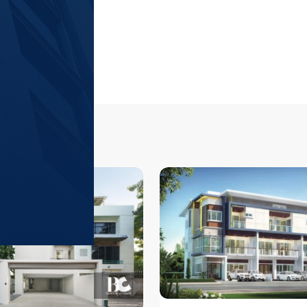
ีรถไฟฟ้าแนะนำ
ดูทั้งหมด
โครงการที่แนะนำ
พร้อมพงษ์
 (
15,389
)
แอสปาย สุขุมว
สถานีรถไฟฟ้า BTS สายสีเขียวอ่อน
สุขุมวิท
 (
14,856
)
แอสปาย อ่อนนุช
สถานีรถไฟฟ้า MRT สายสีน้ำเงิน
อโศก
 (
14,736
)
ไลฟ์ อุดมสุข สเต
สถานีรถไฟฟ้า BTS สายสีเขียวอ่อน
นานา
 (
13,643
)
ริธึ่ม เอกมัย เ
สถานีรถไฟฟ้า BTS สายสีเขียวอ่อน
RHYTHM Ekkamai E
คอนโดใหม่บนทำเล
ทองหล่อ
 (
12,060
)
วิช ซิกเนเจอร์ 
เพียง 180 ม. และ
สถานีรถไฟฟ้า BTS สายสีเขียวอ่อน
Wish Signature I
ไปด้วย ห้างสรรพสิ
เนเจอร์ 2 มิดทาวน
ทองหล่อ , Gatewa
Paragon และติดซอ
Emporium, Emquar
ราชเทวี ประมาณ 4
หรือ เช่า  ติดต่อ
พญาไท ประมาณ 850
เพื่อให้ผู้เชี่ยว
ประมาณ 750 ม. แ
หน้าโครงการในอนาค
ชั้นบนสุดของตัวอ