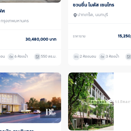
ลอยฟ้ารูปตัวยูขน
ชวนชื่น โมดัส เซนโทร
ขาย
360 องศา, Body 
ิศ
ู้เช่า
โยคะ และ Boxing
ปากเกร็ด, นนทบุรี
พื้นที่สำหรับการท
, กรุงเทพมหานคร
หรือ เช่า คอนโด 
ได้ทันที เพื่อให้ผ
15,25
ราคาขาย
กับท่าน 
30,480,000
บาท
นอน
6 ห้องน้ำ
550
ตร.ม.
2 ห้องนอน
3 ห้องน้ำ