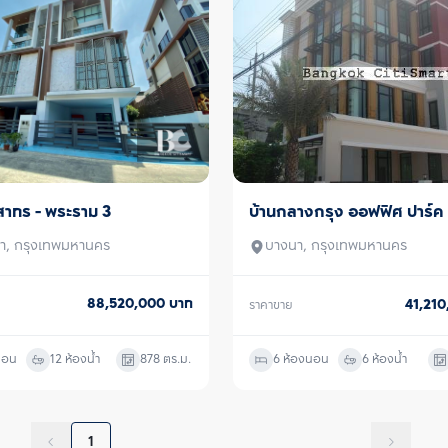
 สาทร - พระราม 3
บ้านกลางกรุง ออฟฟิศ ปาร์ค ส
ขาย
บางนา
า, กรุงเทพมหานคร
บางนา, กรุงเทพมหานคร
88,520,000
บาท
41,21
ราคาขาย
นอน
12 ห้องน้ำ
878
ตร.ม.
6 ห้องนอน
6 ห้องน้ำ
1