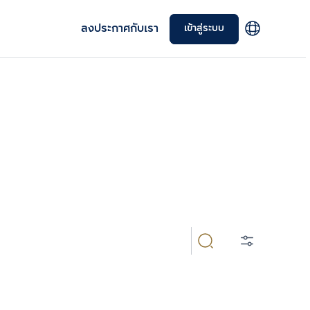
ลงประกาศกับเรา
เข้าสู่ระบบ
 มือหนึ่งและมือสอง รายละเอียดครบถ้วน ราคาดี ให้คุณได้
เลือกยูนิตเพื่อเปรียบเทียบ
เลือกได้สูงสุด 3 รายการ
เปรียบเทียบ
ลบทั้งหมด
BTS/MRT
ผู้พัฒนาโครงการ