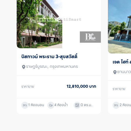
บิสทาวน์ พระราม 3-สุขสวัสดิ์
ขาย
เจด ไฮท์
ขาย
ราษฎร์บูรณะ, กรุงเทพมหานคร
ยานนาว
12,810,000
บาท
ราคาขาย
ราคาขาย
1 ห้องนอน
4 ห้องน้ำ
0
ตร.ม.
2 ห้อง