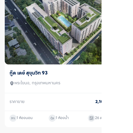
ขาย
กู๊ด เดย์ สุขุมวิท 93
พระโขนง, กรุงเทพมหานคร
ราคาขาย
2,100,000
บาท
1 ห้องนอน
1 ห้องน้ำ
26
ตร.ม.