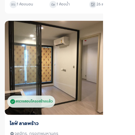
1 ห้องนอน
1 ห้องน้ำ
26
ตร.ม.
ตรวจสอบโครงสร้างแล้ว
ขาย
ไลฟ์ ลาดพร้าว
จตุจักร, กรุงเทพมหานคร