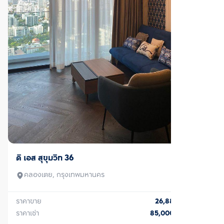
ขาย/เช่า
ดิ เอส สุขุมวิท 36
คลองเตย, กรุงเทพมหานคร
ราคาขาย
26,880,000
บาท
ราคาเช่า
85,000
บาท/เดือน