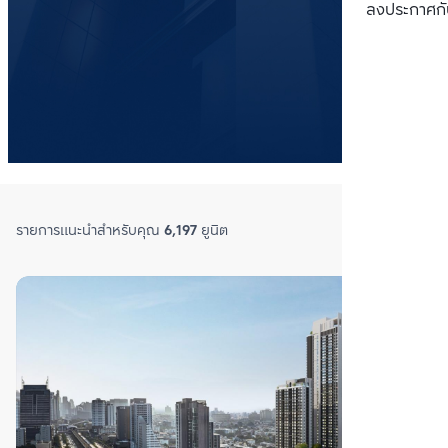
เปรียบเทียบ
ลงประกาศกั
โครงการ
ยูนิต
เรียงตาม
:
อัปเดตล่าสุด
แผนที่
รายการโปรด
รายการแนะนำสำหรับคุณ
6,197
ยูนิต