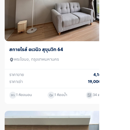
ขาย/เช่า
สกายไรส์ อเวนิว สุขุมวิท 64
พระโขนง, กรุงเทพมหานคร
ราคาขาย
4,160,000
บาท
ราคาเช่า
19,000
บาท/เดือน
1 ห้องนอน
1 ห้องน้ำ
34
ตร.ม.