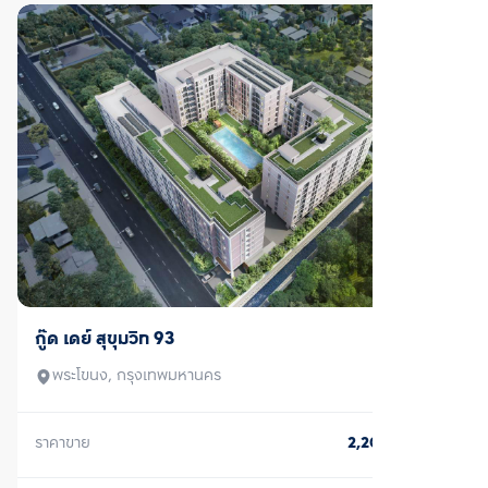
ขาย
กู๊ด เดย์ สุขุมวิท 93
พระโขนง, กรุงเทพมหานคร
ราคาขาย
2,200,000
บาท