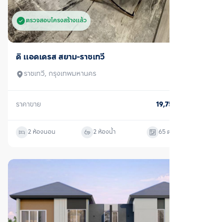
ตรวจสอบโครงสร้างแล้ว
ขาย
ดิ แอดเดรส สยาม-ราชเทวี
ราชเทวี, กรุงเทพมหานคร
ราคาขาย
19,750,000
บาท
2 ห้องนอน
2 ห้องน้ำ
65
ตร.ม.