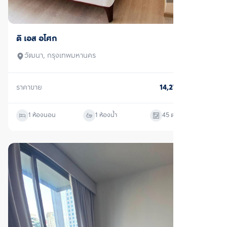
ขายพร้อมผู้เช่า
ดิ เอส อโศก
วัฒนา, กรุงเทพมหานคร
ราคาขาย
14,270,000
บาท
1 ห้องนอน
1 ห้องน้ำ
45
ตร.ม.