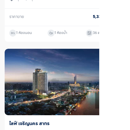
ราคาขาย
5,330,000
บาท
1 ห้องนอน
1 ห้องน้ำ
36
ตร.ม.
ขาย
ไลฟ์ เจริญนคร สาทร