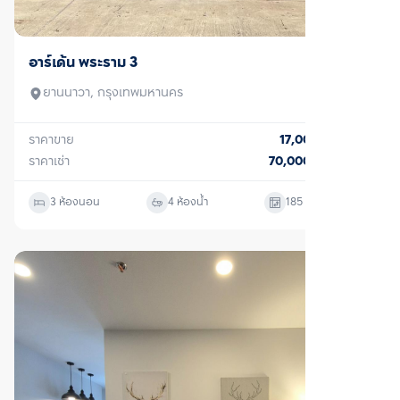
ขาย/เช่า
อาร์เด้น พระราม 3
ยานนาวา, กรุงเทพมหานคร
ราคาขาย
17,000,000
บาท
ราคาเช่า
70,000
บาท/เดือน
3 ห้องนอน
4 ห้องน้ำ
185
ตร.ม.