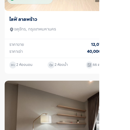
ขาย/เช่า
ไลฟ์ ลาดพร้าว
จตุจักร, กรุงเทพมหานคร
ราคาขาย
12,070,000
บาท
ราคาเช่า
40,000
บาท/เดือน
2 ห้องนอน
2 ห้องน้ำ
66
ตร.ม.