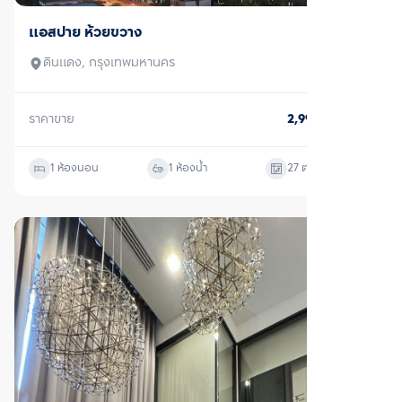
ขาย
แอสปาย ห้วยขวาง
ดินแดง, กรุงเทพมหานคร
ราคาขาย
2,990,000
บาท
1 ห้องนอน
1 ห้องน้ำ
27
ตร.ม.