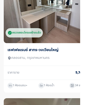
ตรวจสอบโครงสร้างแล้ว
ขาย
เรฟเฟอเรนซ์ สาทร-วงเวียนใหญ่
คลองสาน, กรุงเทพมหานคร
ราคาขาย
5,760,000
บาท
1 ห้องนอน
+
1 ห้องน้ำ
34
ตร.ม.