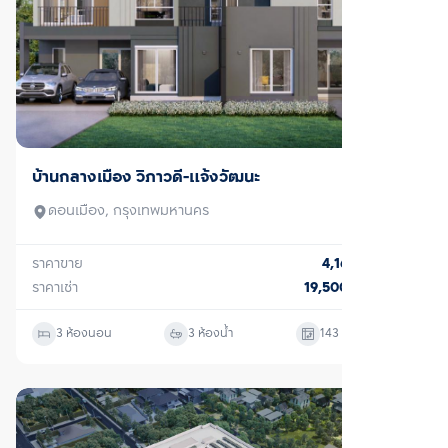
ขาย/เช่า
บ้านกลางเมือง วิภาวดี-แจ้งวัฒนะ
ดอนเมือง, กรุงเทพมหานคร
ราคาขาย
4,160,000
บาท
ราคาเช่า
19,500
บาท/เดือน
3 ห้องนอน
3 ห้องน้ำ
143
ตร.ม.