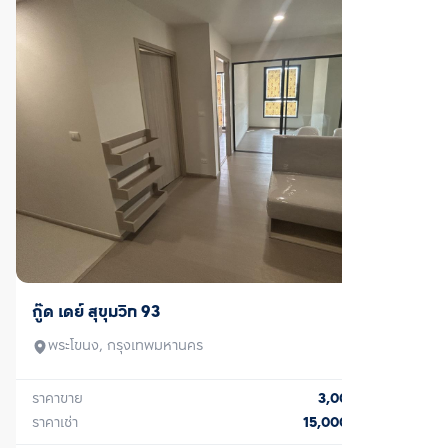
ขาย/เช่า
กู๊ด เดย์ สุขุมวิท 93
พระโขนง, กรุงเทพมหานคร
ราคาขาย
3,000,000
บาท
ราคาเช่า
15,000
บาท/เดือน