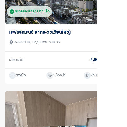
ตรวจสอบโครงสร้างแล้ว
ขาย
เรฟเฟอเรนซ์ สาทร-วงเวียนใหญ่
คลองสาน, กรุงเทพมหานคร
ราคาขาย
4,500,000
บาท
สตูดิโอ
1 ห้องน้ำ
26
ตร.ม.