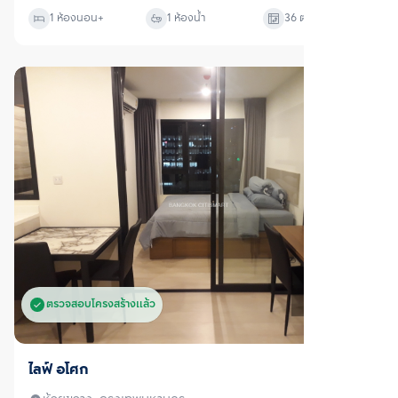
1 ห้องนอน
+
1 ห้องน้ำ
36
ตร.ม.
ตรวจสอบโครงสร้างแล้ว
ขาย
ไลฟ์ อโศก