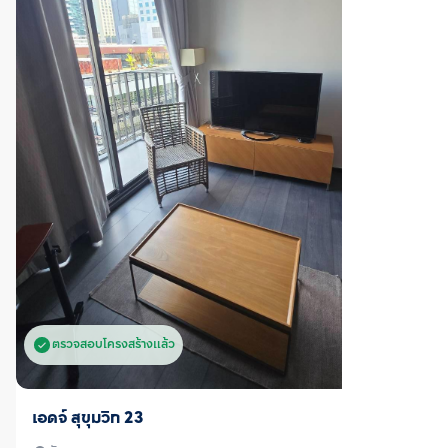
ตรวจสอบโครงสร้างแล้ว
ขาย/เช่า
เอดจ์ สุขุมวิท 23