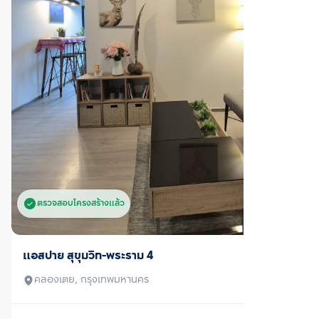
ตรวจสอบโครงสร้างแล้ว
ขายพร้อมผู้เช่า
แอสปาย สุขุมวิท-พระราม 4
คลองเตย, กรุงเทพมหานคร