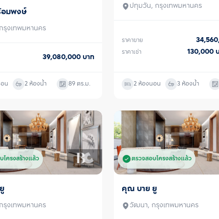
ปทุมวัน, กรุงเทพมหานคร
ร้อมพงษ์
 กรุงเทพมหานคร
34,56
ราคาขาย
130,000
ราคาเช่า
39,080,000
บาท
นอน
2 ห้องน้ำ
89
ตร.ม.
2 ห้องนอน
3 ห้องน้ำ
บโครงสร้างแล้ว
ตรวจสอบโครงสร้างแล้ว
ยู
คุณ บาย ยู
ขาย
 กรุงเทพมหานคร
วัฒนา, กรุงเทพมหานคร