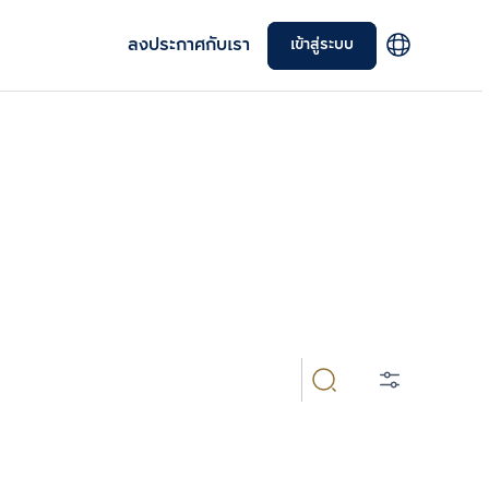
ลงประกาศกับเรา
เข้าสู่ระบบ
ทั้งคอนโดใหม่ คอนโดพร้อมอยู่ มือหนึ่งและมือสอง ราย
เลือกยูนิตเพื่อเปรียบเทียบ
เลือกได้สูงสุด 3 รายการ
เปรียบเทียบ
ลบทั้งหมด
BTS/MRT
ผู้พัฒนาโครงการ