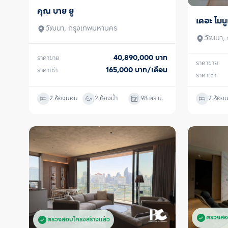
คุณ บาย ยู
ขาย/เช่า
เดอะ โมนู
ขาย/เช่า
วัฒนา, กรุงเทพมหานคร
วัฒนา,
40,890,000
บาท
ราคาขาย
ราคาขาย
165,000
บาท/เดือน
ราคาเช่า
ราคาเช่า
2 ห้องนอน
2 ห้องน้ำ
98
ตร.ม.
2 ห้อง
ตรวจสอ
ตรวจสอบโครงสร้างแล้ว