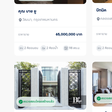
บีทนิค
ขายพร้อมผ
คุณ บาย ยู
ขาย
คลองเต
วัฒนา, กรุงเทพมหานคร
65,000,000
บาท
ราคาขาย
ราคาขาย
2 ห้องนอน
2 ห้องน้ำ
98
ตร.ม.
2 ห้อง
ตรวจสอ
ตรวจสอบโครงสร้างแล้ว