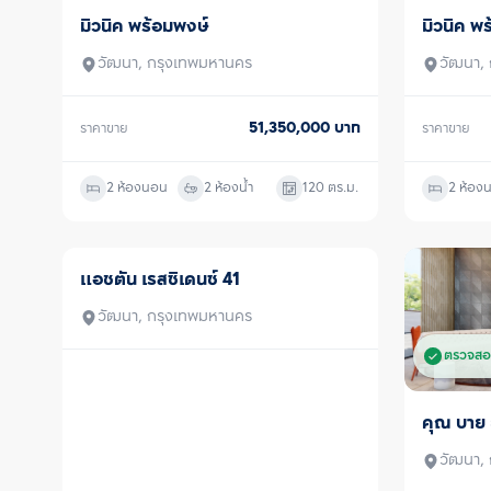
มิวนิค พร้อมพงษ์
มิวนิค พ
ขาย
ขาย
วัฒนา, กรุงเทพมหานคร
วัฒนา,
51,350,000
บาท
ราคาขาย
ราคาขาย
2 ห้องนอน
2 ห้องน้ำ
120
ตร.ม.
2 ห้อง
ตรวจสอบโครงสร้างแล้ว
แอชตัน เรสซิเดนซ์ 41
ขายพร้อมผู้เช่า
วัฒนา, กรุงเทพมหานคร
ตรวจสอ
คุณ บาย 
ขาย
วัฒนา,