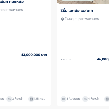
เม้นท์ ทองหล่อ
 กรุงเทพมหานคร
ริธึ่ม เอกมัย เอสเตท
ขาย
วัฒนา, กรุงเทพมหานคร
43,000,000
บาท
46,08
ราคาขาย
นอน
3 ห้องน้ำ
125
ตร.ม.
3 ห้องนอน
4 ห้องน้ำ