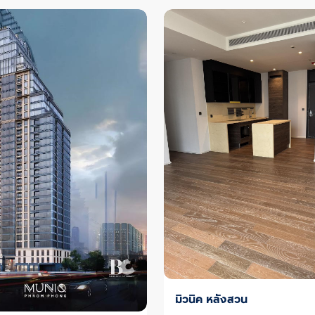
มิวนิค หลังสวน
ขาย/เช่า