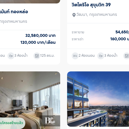
ลอยฟ้ารูปตัวยูขน
วิตโตริโอ สุขุมวิท 39
ขาย/เช่า
360 องศา, Body 
เม้นท์ ทองหล่อ
โยคะ และ Boxing
วัฒนา, กรุงเทพมหานคร
พื้นที่สำหรับการท
 กรุงเทพมหานคร
หรือ เช่า คอนโด 
ได้ทันที เพื่อให้ผ
54,65
ราคาขาย
32,580,000
บาท
กับท่าน 
160,000
ราคาเช่า
120,000
บาท/เดือน
นอน
3 ห้องน้ำ
125
ตร.ม.
2 ห้องนอน
3 ห้องน้ำ
บโครงสร้างแล้ว