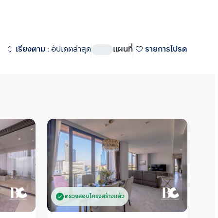
ดูทั้งหมด
ิท-พระราม 4
 (
917
)
เรียงตาม
:
อัปเดตล่าสุด
แผนที่
รายการโปรด
 สเตชั่น
 (
530
)
ชั่น
 (
270
)
อสเตท
 (
304
)
state (ริธึ่ม เอกมัย เอสเตท)  
ศักยภาพ  ใกล้ทองหล่อซอย 10 
2 มิดทาวน์ สยาม
 (
7
)
 ใกล้รถไฟฟ้า BTS เอกมัย รายล้อม
I Midtown Siam  (วิช ซิก
นค้าขนาดใหญ่ เช่น  Donki 
์ สยาม) คอนโดยู่ด้านหลัง Siam 
y Ekamai, Major เอกมัย, 
ยที่สามารถเดินไปได้  ใกล้ BTS 
tier, Terminal 21  ซื้อ ขาย 
00 ม. ห่างจาก Airport Rail Link 
หาเรา Bangkok CitiSmart ได้ทันที 
 ม. ห่างจากท่าเรือประตูน้ำ
ชาญของเราได้แนะนำคอนโดให้กับท่าน 
ละแนวรถไฟฟ้าสายสีส้มตัดผ่าน
ตรวจสอบโครงสร้างแล้ว
ต  พิเศษด้วยพื้นที่ส่วนกลาง 4 
าคาร ได้แก่ Pool Pods สระว่ายน้ำ