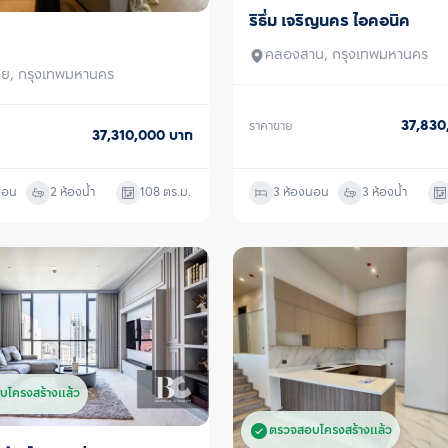
ริธึ่ม เจริญนคร ไอคอนิค
ขาย
ู้เช่า
คลองสาน, กรุงเทพมหานคร
ย, กรุงเทพมหานคร
37,83
ราคาขาย
37,310,000
บาท
นอน
2 ห้องน้ำ
108
ตร.ม.
3 ห้องนอน
3 ห้องน้ำ
บโครงสร้างแล้ว
ตรวจสอบโครงสร้างแล้ว