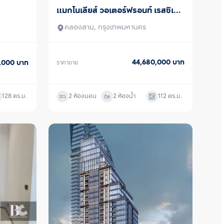
แมกโนเลียส์ วอเตอร์ฟรอนท์ เรสซิเดน
ขายพร้อมผู้เช่า
ซ์ ณ ไอคอนสยาม
คลองสาน, กรุงเทพมหานคร
44,680,000
บาท
0,000
บาท
ราคาขาย
128
ตร.ม.
2 ห้องนอน
2 ห้องน้ำ
112
ตร.ม.