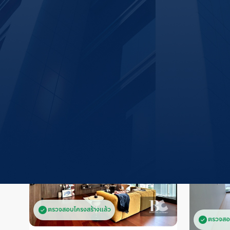
ทำเลแนะนำ
ดูทั้งหมด
สถาน
อโศก
 (
1,103
)
ยอดนิยม #1
โครงการ
ยูนิต
เอกมัย
 (
1,336
)
ยอดนิยม #2
อ่อนนุช
 (
1,053
)
ยอดนิยม #3
รายการแนะนำสำหรับคุณ
181
ยูนิต
ห้วยขวาง-รัชดา-สุทธิสาร
 (
2,232
)
ยอดนิยม #4
สุขุมวิท
 (
3,409
)
ยอดนิยม #5
ตรวจสอบโครงสร้างแล้ว
ตรวจสอ