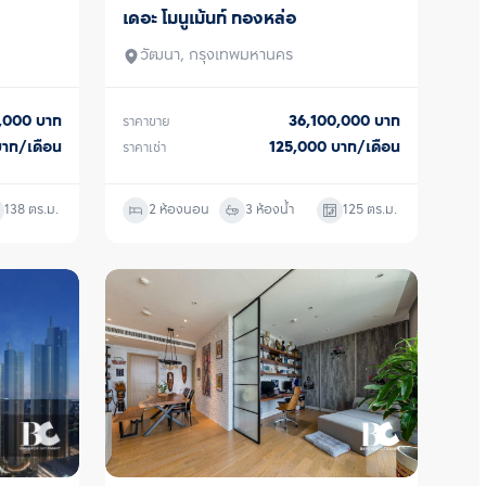
าดใหญ่ มองทัศนียภาพได้แบบ 
เดอะ โมนูเม้นท์ ทองหล่อ
ขาย/เช่า
and Mind Pods ฟิตเนส ห้อง
 Stage, Chill and Work Pods 
วัฒนา, กรุงเทพมหานคร
ำงานหรือการผ่อนคลาย ซื้อ ขาย 
ติดต่อหาเรา Bangkok CitiSmart 
ู้เชี่ยวชาญของเราได้แนะนำคอนโดให้
0,000
บาท
36,100,000
บาท
ราคาขาย
บาท/เดือน
125,000
บาท/เดือน
ราคาเช่า
138
ตร.ม.
2 ห้องนอน
3 ห้องน้ำ
125
ตร.ม.