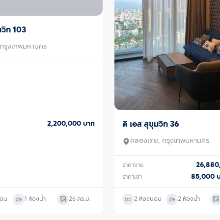
หน้าโครงการในอนาค
ชั้นบนสุดของตัวอ
ลอยฟ้ารูปตัวยูขน
มวิท 103
ู้เช่า
360 องศา, Body 
โยคะ และ Boxing
 กรุงเทพมหานคร
พื้นที่สำหรับการท
หรือ เช่า คอนโด 
ได้ทันที เพื่อให้ผ
กับท่าน 
ดิ เอส สุขุมวิท 36
2,200,000
บาท
ขาย/เช่า
คลองเตย, กรุงเทพมหานคร
26,88
ราคาขาย
85,000
ราคาเช่า
นอน
1 ห้องน้ำ
26
ตร.ม.
2 ห้องนอน
2 ห้องน้ำ