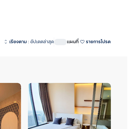
BTS/MRT
ผู้พัฒนาโครงการ
ดูทั้งหมด
ิท-พระราม 4
 (
917
)
เรียงตาม
:
อัปเดตล่าสุด
แผนที่
รายการโปรด
 สเตชั่น
 (
530
)
ชั่น
 (
270
)
อสเตท
 (
304
)
state (ริธึ่ม เอกมัย เอสเตท)  
ศักยภาพ  ใกล้ทองหล่อซอย 10 
2 มิดทาวน์ สยาม
 (
7
)
 ใกล้รถไฟฟ้า BTS เอกมัย รายล้อม
I Midtown Siam  (วิช ซิก
นค้าขนาดใหญ่ เช่น  Donki 
์ สยาม) คอนโดยู่ด้านหลัง Siam 
y Ekamai, Major เอกมัย, 
ยที่สามารถเดินไปได้  ใกล้ BTS 
tier, Terminal 21  ซื้อ ขาย 
00 ม. ห่างจาก Airport Rail Link 
หาเรา Bangkok CitiSmart ได้ทันที 
 ม. ห่างจากท่าเรือประตูน้ำ
ชาญของเราได้แนะนำคอนโดให้กับท่าน 
ละแนวรถไฟฟ้าสายสีส้มตัดผ่าน