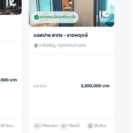
ตรวจสอบโครงสร้างแล้ว
แอสปาย สาทร - ราชพฤกษ์
ขาย
ภาษีเจริญ, กรุงเทพมหานคร
0,000
บาท
3,300,000
บาท
ราคาขาย
87
ตร.ม.
1 ห้องนอน
+
1 ห้องน้ำ
35
ตร.ม.