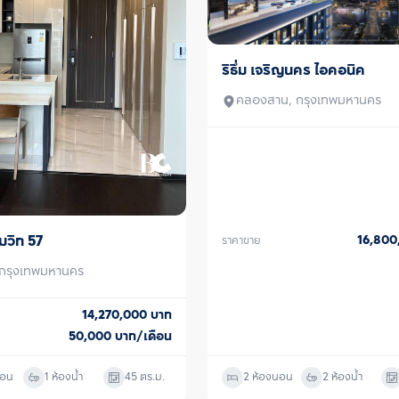
ริธึ่ม เจริญนคร ไอคอนิค
ขาย
คลองสาน, กรุงเทพมหานคร
ุมวิท 57
16,80
ราคาขาย
 กรุงเทพมหานคร
14,270,000
บาท
50,000
บาท/เดือน
นอน
1 ห้องน้ำ
45
ตร.ม.
2 ห้องนอน
2 ห้องน้ำ