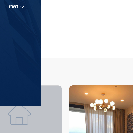
ราคา
ชั้น
ห้องนอน
ทำเล
ีรถไฟฟ้าแนะนำ
ดูทั้งหมด
โครงการที่แนะนำ
พร้อมพงษ์
 (
15,390
)
แอสปาย สุขุมว
สถานีรถไฟฟ้า BTS สายสีเขียวอ่อน
สุขุมวิท
 (
14,857
)
แอสปาย อ่อนนุช
สถานีรถไฟฟ้า MRT สายสีน้ำเงิน
อโศก
 (
14,737
)
ไลฟ์ อุดมสุข สเต
สถานีรถไฟฟ้า BTS สายสีเขียวอ่อน
นานา
 (
13,644
)
ริธึ่ม เอกมัย เ
สถานีรถไฟฟ้า BTS สายสีเขียวอ่อน
RHYTHM Ekkamai E
คอนโดใหม่บนทำเล
ทองหล่อ
 (
12,060
)
วิช ซิกเนเจอร์ 
เพียง 180 ม. และ
สถานีรถไฟฟ้า BTS สายสีเขียวอ่อน
Wish Signature I
ไปด้วย ห้างสรรพสิ
เนเจอร์ 2 มิดทาวน
ทองหล่อ , Gatewa
Paragon และติดซอ
Emporium, Emquar
ราชเทวี ประมาณ 4
หรือ เช่า  ติดต่อ
พญาไท ประมาณ 850
เพื่อให้ผู้เชี่ยว
ประมาณ 750 ม. แ