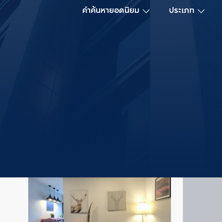
คำค้นหายอดนิยม
ประเภท
ทำเลแนะนำ
ดูทั้งหมด
สถาน
อโศก
 (
1,103
)
ยอดนิยม #1
โครงการ
ยูนิต
เอกมัย
 (
1,336
)
ยอดนิยม #2
อ่อนนุช
 (
1,053
)
ยอดนิยม #3
รายการแนะนำสำหรับคุณ
6,196
ยูนิต
ห้วยขวาง-รัชดา-สุทธิสาร
 (
2,232
)
ยอดนิยม #4
สุขุมวิท
 (
3,409
)
ยอดนิยม #5