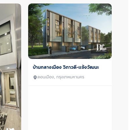
บ้านกลางเมือง วิภาวดี-แจ้งวัฒนะ
ขาย/เช่า
ดอนเมือง, กรุงเทพมหานคร