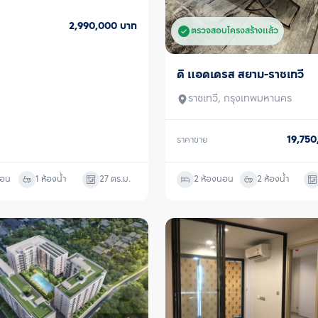
2,990,000
บาท
ตรวจสอบโครงสร้างแล้ว
ดิ แอดเดรส สยาม-ราชเทวี
ขาย
ราชเทวี, กรุงเทพมหานคร
19,75
ราคาขาย
นอน
1 ห้องน้ำ
27
ตร.ม.
2 ห้องนอน
2 ห้องน้ำ