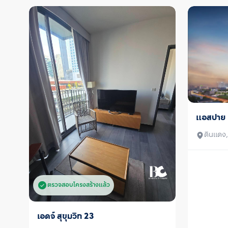
แอสปาย 
ขาย
ดินแดง
ตรวจสอบโครงสร้างแล้ว
เอดจ์ สุขุมวิท 23
ขาย/เช่า