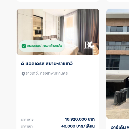
ตรวจสอบโครงสร้างแล้ว
ดิ แอดเดรส สยาม-ราชเทวี
ขาย/เช่า
ราชเทวี, กรุงเทพมหานคร
10,920,000
บาท
ราคาขาย
40,000
บาท/เดือน
ราคาเช่า
อาร์เด้น
ขาย/เช่า