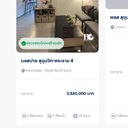
พอส สุขุ
ขายพร้อมผ
บางนา,
ตรวจสอบโครงสร้างแล้ว
แอสปาย สุขุมวิท-พระราม 4
ขายพร้อมผู้เช่า
คลองเตย, กรุงเทพมหานคร
ราคาขาย
3,520,000
บาท
ราคาขาย
1 ห้องนอน
1 ห้องน้ำ
31
ตร.ม.
1 ห้อง