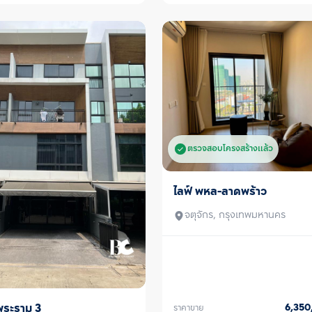
ตรวจสอบโครงสร้างแล้ว
ไลฟ์ พหล-ลาดพร้าว
ขาย/เช่า
จตุจักร, กรุงเทพมหานคร
 พระราม 3
6,35
ราคาขาย