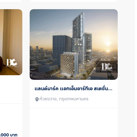
แลนด์มาร์ค แอทเอ็มอาร์ทีเอ สเตชั่น 
ขาย
(ไซมิส พระราม 9)
ห้วยขวาง, กรุงเทพมหานคร
0,000
บาท