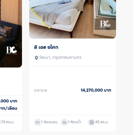
ต  พิเศษด้วยพื้นที่ส่วนกลาง 4 
าคาร ได้แก่ Pool Pods สระว่ายน้ำ
าดใหญ่ มองทัศนียภาพได้แบบ 
and Mind Pods ฟิตเนส ห้อง
 Stage, Chill and Work Pods 
ำงานหรือการผ่อนคลาย ซื้อ ขาย 
ติดต่อหาเรา Bangkok CitiSmart 
ู้เชี่ยวชาญของเราได้แนะนำคอนโดให้
ดิ เอส อโศก
ขายพร้อมผู้เช่า
วัฒนา, กรุงเทพมหานคร
14,270,000
บาท
ราคาขาย
0,000
บาท
บาท/เดือน
74
ตร.ม.
1 ห้องนอน
1 ห้องน้ำ
45
ตร.ม.