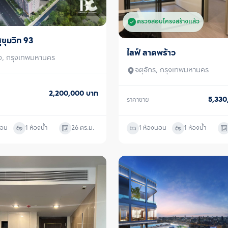
ตรวจสอบโครงสร้างแล้ว
สุขุมวิท 93
ไลฟ์ ลาดพร้าว
ขาย
ง, กรุงเทพมหานคร
จตุจักร, กรุงเทพมหานคร
2,200,000
บาท
5,33
ราคาขาย
นอน
1 ห้องน้ำ
26
ตร.ม.
1 ห้องนอน
1 ห้องน้ำ